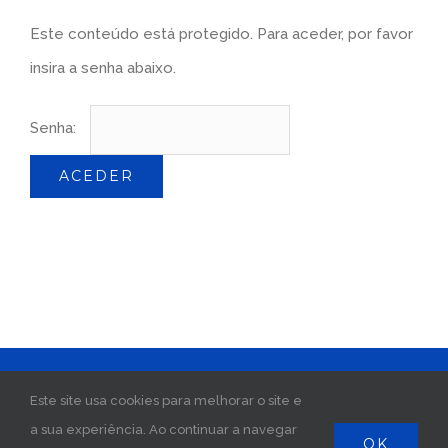
Este conteúdo está protegido. Para aceder, por favor
insira a senha abaixo.
Senha:
©Reinaldo Madeira
2026 | Desenvolvido por:
Este site usa cookies para melhorar o site e
yourplace.pt
|
a sua experiência. Ao continuar a navegar
OK